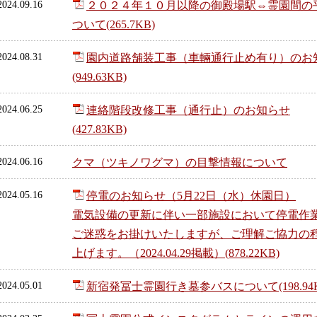
2024.09.16
２０２４年１０月以降の御殿場駅⇔霊園間の
ついて(265.7KB)
2024.08.31
園内道路舗装工事（車輛通行止め有り）のお
(949.63KB)
2024.06.25
連絡階段改修工事（通行止）のお知らせ
(427.83KB)
2024.06.16
クマ（ツキノワグマ）の目撃情報について
2024.05.16
停電のお知らせ（5月22日（水）休園日）
電気設備の更新に伴い一部施設において停電作
ご迷惑をお掛けいたしますが、ご理解ご協力の
上げます。（2024.04.29掲載）(878.22KB)
2024.05.01
新宿発冨士霊園行き墓参バスについて(198.94K