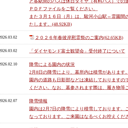
と各駅間のバスは休日ダイヤ（有料バス）での
ＰＤＦファイルをご覧ください。
また３月１６日（月）は、駿河小山駅⇔霊園間
たします。(48.92KB)
2026.03.02
２０２６年春彼岸慰霊祭のご案内(62.65KB)
2026.03.02
「ダイヤモンド富士観望会」受付終了について
2026.02.10
降雪による園内の状況
2月8日の降雪により、墓所内は積雪があります
園内の道路も日影部などは凍結しておりますの
ください。なお、墓参されます際は、履き物等
2026.02.07
降雪情報
園内は2月7日の降雪により積雪しております。
なっております。ご来園はなるべくお控えくだ